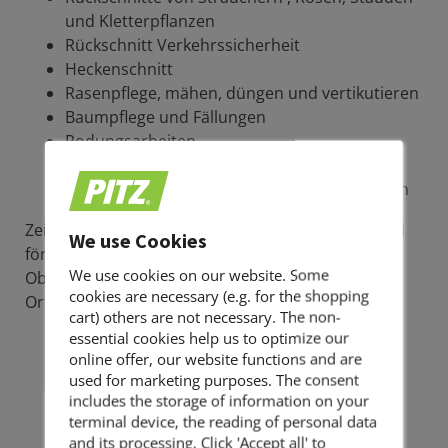
und Kletterpflanzen
Rückschnitt Verkehrssicherheit
Heckenschnitt
Rasenpflege, mähen, düngen und vertikutieren
Baumpflege und Fällungen
Rodungsarbeiten
Instandhaltungs- u. Reparaturarbeiten
Prüfung und Beseitigung von Gefahrenstellen
Zeitlich abgestimmte Pflegeintervalle erhalten und
We use Cookies
fördern die gleichbleibende Schönheit Ihres
We use cookies on our website. Some
Objektes. Vereinbaren Sie einen unverbindlichen
cookies are necessary (e.g. for the shopping
Ortstermin.
cart) others are not necessary. The non-
essential cookies help us to optimize our
online offer, our website functions and are
used for marketing purposes. The consent
includes the storage of information on your
terminal device, the reading of personal data
and its processing. Click 'Accept all' to