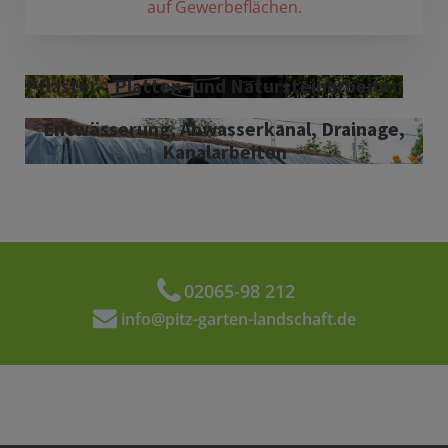
auf Gewerbeflächen.
Pflaster-, Platten- und Natursteinarbeiten
Entwässerung, Abwasserkanal, Drainage,
Kanalarbeiten
02065-98 212
info@pitz-garten-landschaft.de