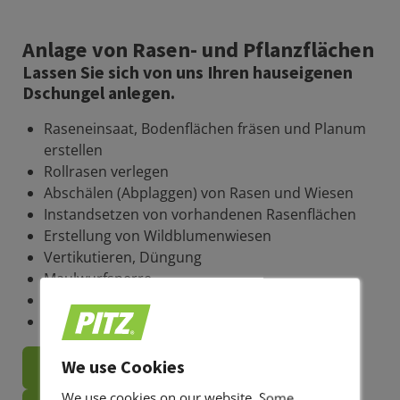
Anlage von Rasen- und Pflanzflächen
Lassen Sie sich von uns Ihren hauseigenen
Dschungel anlegen.
Raseneinsaat, Bodenflächen fräsen und Planum
erstellen
Rollrasen verlegen
Abschälen (Abplaggen) von Rasen und Wiesen
Instandsetzen von vorhandenen Rasenflächen
Erstellung von Wildblumenwiesen
Vertikutieren, Düngung
Maulwurfsperre
Pflanzenlieferung und Pflanzungen
Kübelbepflanzung
We use Cookies
Privat
We use cookies on our website. Some