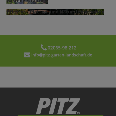
Gartengestaltung
Pflaster-, Platten- und Natursteinarbeiten
02065-98 212
info@pitz-garten-landschaft.de