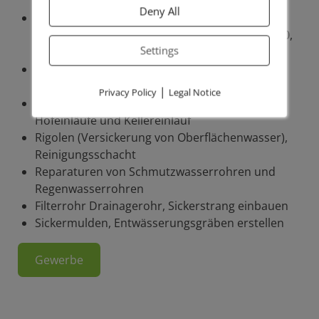
Deny All
Verlegung von Regenwasserleitung und
Schmutzwasserleitung aus KG Rohren, KG 2000,
Settings
Tonrohren, Betonrohren
Setzen von Revisionsschacht, Sickerschacht,
Kontrollschacht
|
Privacy Policy
Legal Notice
Entwässerungsrinnen, Straßeneinlauf,
Hofeinläufe und Kellereinlauf
Rigolen (Versickerung von Oberflächenwasser),
Reinigungsschacht
Reparaturen von Schmutzwasserrohren und
Regenwasserrohren
Filterrohr Drainagerohr, Sickerstrang einbauen
Sickermulden, Entwässerungsgräben erstellen
Gewerbe