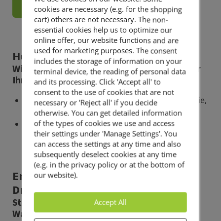
Gewerbe
cookies are necessary (e.g. for the shopping
cart) others are not necessary. The non-
essential cookies help us to optimize our
online offer, our website functions and are
used for marketing purposes. The consent
Holzterrassen
includes the storage of information on your
Wir suchen mit Ihnen das passende Holz für
terminal device, the reading of personal data
Ihre Terrasse aus.
and its processing. Click 'Accept all' to
consent to the use of cookies that are not
Terrassen aus Holz (Bangkirai, Lärche, Douglasie,
necessary or 'Reject all' if you decide
Zeder) und WPC (Holz-Kunststoffgemisch)
otherwise. You can get detailed information
of the types of cookies we use and access
Carports, Gartenhäuser, Pavillons
their settings under 'Manage Settings'. You
can access the settings at any time and also
subsequently deselect cookies at any time
(e.g. in the privacy policy or at the bottom of
Entwässerung, Abwasserkanal,
our website).
Drainage, Kanalarbeiten
Steter Tropfen höhlt den Stein. Wir lenken
Accept All
Wasser.