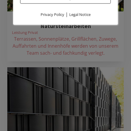
|
Privacy Policy
Legal Notice
Pflaster-, Platten- und
Natursteinarbeiten
Leistung Privat
Terrassen, Sonnenplätze, Grillflächen, Zuwege,
Auffahrten und Innenhöfe werden von unserem
Team sach- und fachkundig verlegt.