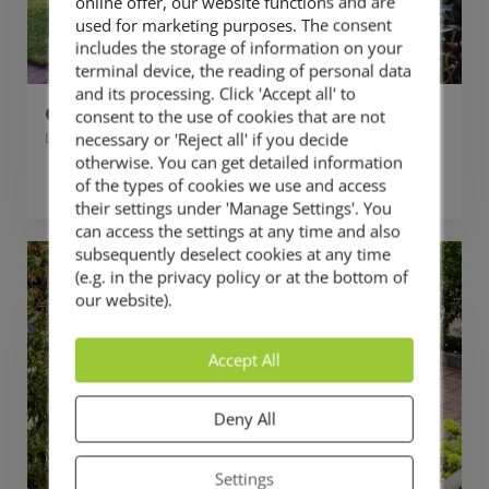
online offer, our website functions and are
used for marketing purposes. The consent
includes the storage of information on your
terminal device, the reading of personal data
and its processing. Click 'Accept all' to
Gartengestaltung
consent to the use of cookies that are not
necessary or 'Reject all' if you decide
Leistung Privat
Ihr Garten soll ein Ort sein, an dem sie sich
otherwise. You can get detailed information
of the types of cookies we use and access
rundum wohl führen? Sprechen Sie uns an.
their settings under 'Manage Settings'. You
can access the settings at any time and also
subsequently deselect cookies at any time
(e.g. in the privacy policy or at the bottom of
our website).
Accept All
Deny All
Settings